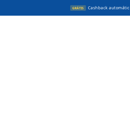
Cashback automátic
GRÁTIS
Cashback E-lens
2,25% de cashback
Ótica
A E-lens tem a maior variedade de