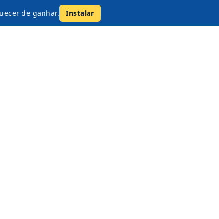
uecer de ganhar.
Instalar
online conta com uma enorme variedade de marcas nac